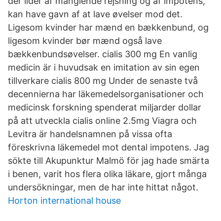
der lider af manglende rejsning og af impotens,
kan have gavn af at lave øvelser mod det.
Ligesom kvinder har mænd en bækkenbund, og
ligesom kvinder bør mænd også lave
bækkenbundsøvelser. cialis 300 mg En vanlig
medicin är i huvudsak en imitation av sin egen
tillverkare cialis 800 mg Under de senaste två
decennierna har läkemedelsorganisationer och
medicinsk forskning spenderat miljarder dollar
på att utveckla cialis online 2.5mg Viagra och
Levitra är handelsnamnen på vissa ofta
föreskrivna läkemedel mot dental impotens. Jag
sökte till Akupunktur Malmö för jag hade smärta
i benen, varit hos flera olika läkare, gjort många
undersökningar, men de har inte hittat något.
Horton international house