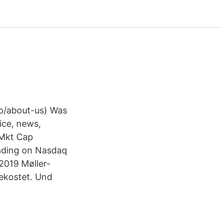
up/about-us) Was
ice, news,
 Mkt Cap
rading on Nasdaq
2019 Møller-
ekostet. Und