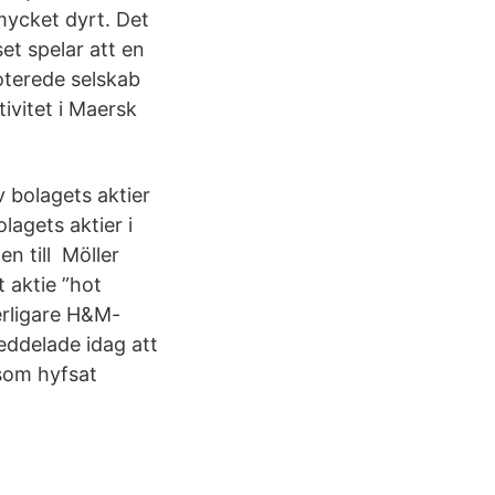
mycket dyrt. Det
et spelar att en
noterede selskab
ivitet i Maersk
v bolagets aktier
agets aktier i
n till Möller
 aktie ”hot
terligare H&M-
eddelade idag att
 som hyfsat