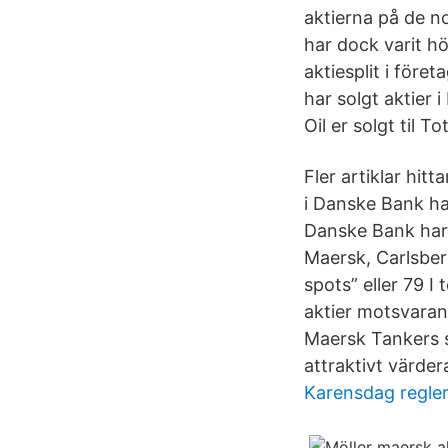
aktierna på de n
har dock varit h
aktiesplit i före
har solgt aktier
Oil er solgt til Tot
Fler artiklar hit
i Danske Bank ha
Danske Bank har a
Maersk, Carlsberg
spots” eller 79 I
aktier motsvaran
Maersk Tankers s
attraktivt värder
Karensdag regle