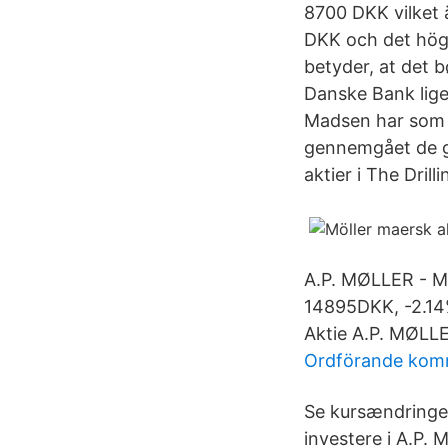
8700 DKK vilket 
DKK och det höga 
betyder, at det 
Danske Bank liges
Madsen har som i
gennemgået de ge
aktier i The Dril
A.P. MØLLER - M
14895DKK, -2.14
Aktie A.P. MØL
Ordförande komm
Se kursændringer,
investere i A.P.