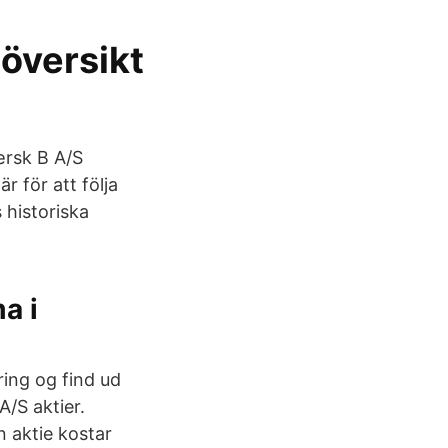
översikt
Mærsk B A/S
 för att följa
s historiska
a i
ring og find ud
/S aktier.
n aktie kostar