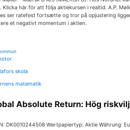
. Klicka här för att följa aktiekursen i realtid. A.P. Mø
es ser ratefest fortsætte og tror på opjustering ligg
kere et negativt momentum i aktien.
 kommun
motor
afors skola
arnens matematik
obal Absolute Return: Hög riskvil
N: DK0010244508 Wertpapiertyp: Aktie Währung: Eu