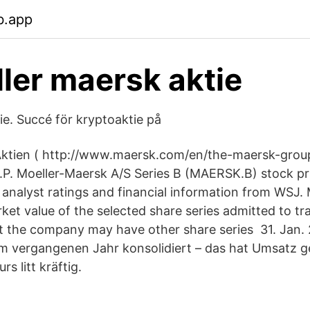
b.app
ler maersk aktie
. Succé för kryptoaktie på
 Aktien ( http://www.maersk.com/en/the-maersk-gro
A.P. Moeller-Maersk A/S Series B (MAERSK.B) stock pr
, analyst ratings and financial information from WSJ.
rket value of the selected share series admitted to t
t the company may have other share series 31. Jan. 
m vergangenen Jahr konsolidiert – das hat Umsatz g
s litt kräftig.