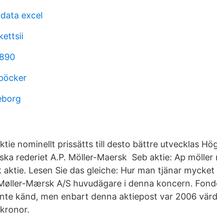
 data excel
kettsii
 890
böcker
eborg
aktie nominellt prissätts till desto bättre utvecklas Hö
ska rederiet A.P. Möller-Maersk Seb aktie: Ap möller
 aktie. Lesen Sie das gleiche: Hur man tjänar mycket
 Møller-Mærsk A/S huvudägare i denna koncern. Fon
nte känd, men enbart denna aktiepost var 2006 värd
 kronor.