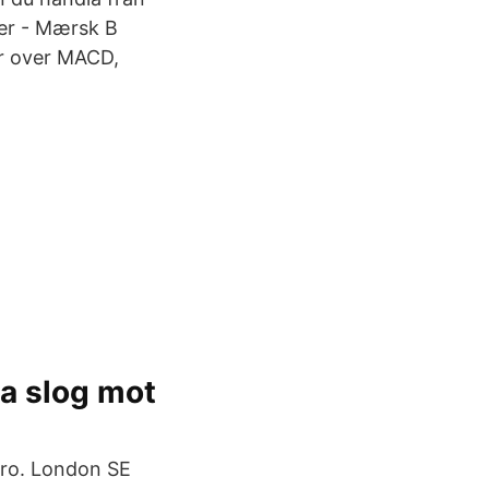
ller - Mærsk B
er over MACD,
ja slog mot
ro. London SE