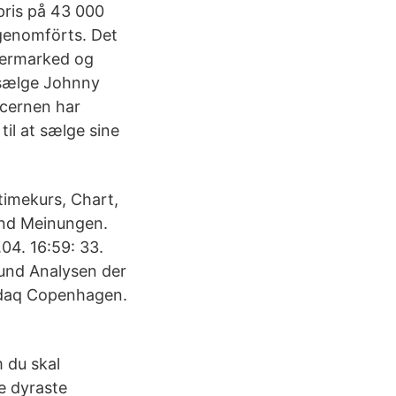
pris på 43 000
 genomförts. Det
upermarked og
t sælge Johnny
ncernen har
il at sælge sine
ltimekurs, Chart,
und Meinungen.
4. 16:59: 33.
und Analysen der
daq Copenhagen.
m du skal
e dyraste