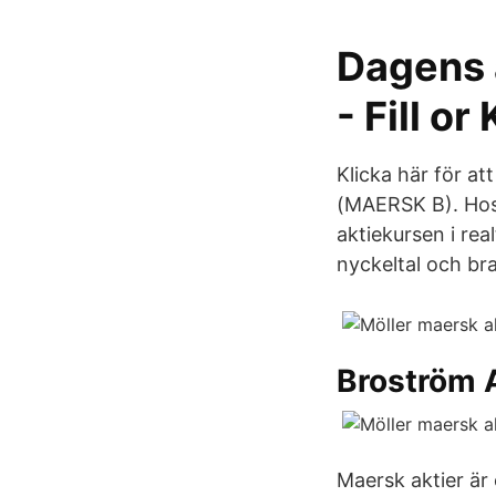
Dagens 
- Fill or 
Klicka här för at
(MAERSK B). Hos N
aktiekursen i rea
nyckeltal och br
Broström 
Maersk aktier är