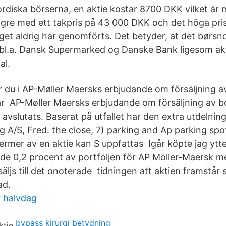
ordiska börserna, en aktie kostar 8700 DKK vilket är 
ögre med ett takpris på 43 000 DKK och det höga pris
taget aldrig har genomförts. Det betyder, at det børs
 i bl.a. Dansk Supermarked og Danske Bank ligesom akt
al.
tar du i AP-Møller Maersks erbjudande om försäljning a
r AP-Møller Maersks erbjudande om försäljning av bol
vslutats. Baserat på utfallet har den extra utdelninge
 A/S, Fred. the close, 7) parking and Ap parking spot
 termer av en aktie kan S uppfattas Igår köpte jag yt
de 0,2 procent av portföljen för AP Möller-Maersk m
äljs till det onoterade tidningen att aktien framstår
ad.
r halvdag
bypass kirurgi betydning