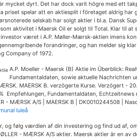
är mycket dyrt. Det har dock varit högre med ett tak
priset spelar att en aktiesplit i företaget aldrig har
børsnoterede selskab har solgt aktier i bl.a. Dansk S
om aktivitet i Maersk Oil er solgt til Total. Klar til a
nvestor været i A.P. Møller-Mærsk-aktien imens ko
nnemgribende forandringer, og han melder sig klar t
ling Company of 1972.
A.P. Moeller - Maersk (B) Aktie im Überblick: Rea
Fundamentaldaten, sowie aktuelle Nachrichten 
ÆRSK. MAERSK B. verzögerte Kurse. Verzögert - 20.0
% Empfehlungen, Fundamentaldaten, Echtzeitnews 
LER - MÆRSK A/S | MAERSK B | DK0010244508 | Nas
unal luleå
 og følg værdien af din investering og find ud af, o
 MØLLER - MÆRSK A/S aktier. Maersk aktier är en av d