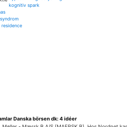
kognitiv spark
nas
 syndrom
 residence
amlar Danska börsen dk: 4 idéer
P. Møller - Mærsk B A/S (MAERSK B). Hos Nordnet kan