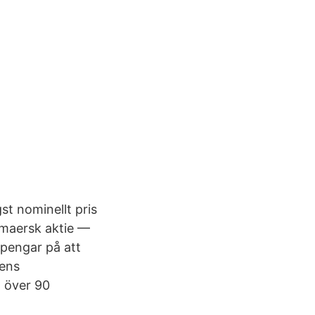
gst nominellt pris
 maersk aktie —
 pengar på att
dens
 över 90