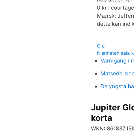
0 kr i courtage
Mærsk: Jefferi
dette kan indi
G a
it enheten sala
Varmgang i 
Matsedel bod
De yngsta b
Jupiter Gl
korta
WKN: 861837 ISI