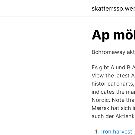
skatterrssp.we
Ap möl
Bchromaway aktie
Es gibt A und B
View the latest 
historical charts
indicates the ma
Nordic. Note tha
Mærsk hat sich i
auch der Aktienkur
Iron harvest