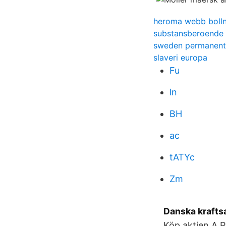
heroma webb boll
substansberoende
sweden permanent
slaveri europa
Fu
ln
BH
ac
tATYc
Zm
Danska krafts
Köp aktien A.