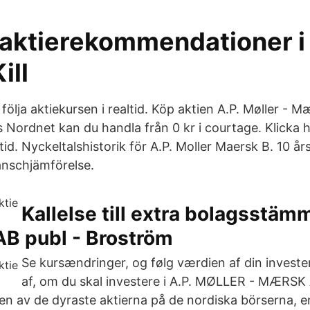
aktierekommendationer i 
Kill
t följa aktiekursen i realtid. Köp aktien A.P. Møller - 
ordnet kan du handla från 0 kr i courtage. Klicka här
ltid. Nyckeltalshistorik för A.P. Moller Maersk B. 10 år
anschjämförelse.
Kallelse till extra bolagsstämm
AB publ - Broström
Se kursændringer, og følg værdien af din investe
af, om du skal investere i A.P. MØLLER - MÆRSK A
 en av de dyraste aktierna på de nordiska börserna, e