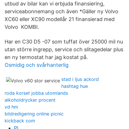
utbud av bilar kan vi erbjuda finansiering,
serviceabonnemang och även *Gäller ny Volvo
XC60 eller XC90 modellår 21 finansierad med
Volvo KOMBI.
Har en C30 D5 -07 som tuffat över 25000 mil nu
utan större ingrepp, service och slitagedelar plus
en ny termostat har jag kostat på.
Osmidig och svårhanterlig
stad i ljus ackord
hashtag hue
roda korset jobba utomlands
alkoholdrycker procent
vd hm
bildredigering online picnic
kickback com
PL