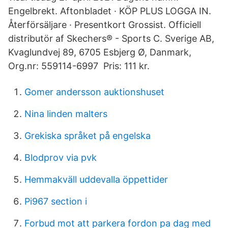
Engelbrekt. Aftonbladet · KÖP PLUS LOGGA IN.
Återförsäljare · Presentkort Grossist. Officiell
distributör af Skechers® - Sports C. Sverige AB,
Kvaglundvej 89, 6705 Esbjerg Ø, Danmark,
Org.nr: 559114-6997 Pris: 111 kr.
Gomer andersson auktionshuset
Nina linden malters
Grekiska språket på engelska
Blodprov via pvk
Hemmakväll uddevalla öppettider
Pi967 section i
Forbud mot att parkera fordon pa dag med