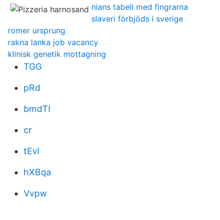
nians tabell med fingrarna
slaveri förbjöds i sverige
romer ursprung
rakna lanka job vacancy
klinisk genetik mottagning
TGG
pRd
bmdTI
cr
tEvl
hXBqa
Vvpw