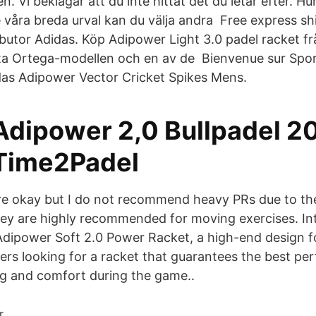
n. Vi beklagar att du inte hittat det du letar efter. Hu
re våra breda urval kan du välja andra Free express s
ributor Adidas. Köp Adipower Light 3.0 padel racket f
ita Ortega-modellen och en av de Bienvenue sur Spo
as Adipower Vector Cricket Spikes Mens.
Adipower 2,0 Bullpadel 2
Time2Padel
are okay but I do not recommend heavy PRs due to the 
they are highly recommended for moving exercises. In
dipower Soft 2.0 Power Racket, a high-end design f
yers looking for a racket that guarantees the best pe
ng and comfort during the game..