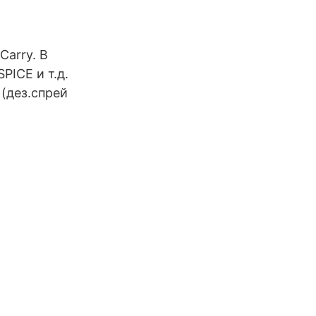
Carry. В
PICE и т.д.
 (дез.спрей