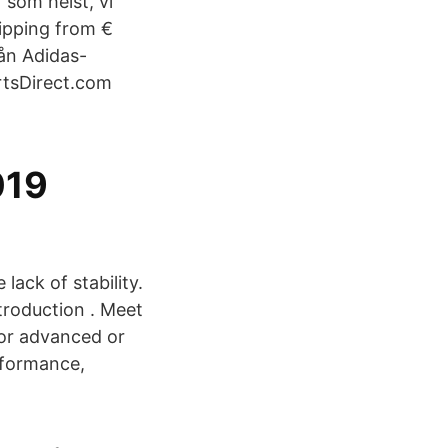
r som helst, vi
hipping from €
rån Adidas-
rtsDirect.com
019
lack of stability.
troduction . Meet
or advanced or
rformance,