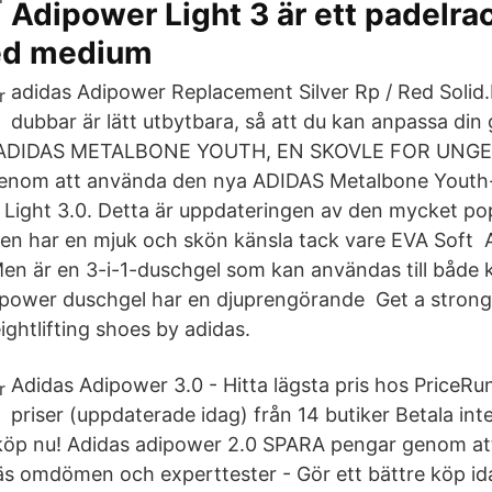
Adipower Light 3 är ett padelrac
ed medium
adidas Adipower Replacement Silver Rp / Red Solid
dubbar är lätt utbytbara, så att du kan anpassa din
ll. ADIDAS METALBONE YOUTH, EN SKOVLE FOR UNGE
enom att använda den nya ADIDAS Metalbone Youth
Light 3.0. Detta är uppdateringen av den mycket po
ten har en mjuk och skön känsla tack vare EVA Soft
en är en 3-i-1-duschgel som kan användas till både 
ipower duschgel har en djuprengörande Get a strong
ghtlifting shoes by adidas.
Adidas Adipower 3.0 - Hitta lägsta pris hos PriceR
priser (uppdaterade idag) från 14 butiker Betala int
köp nu! Adidas adipower 2.0 SPARA pengar genom att
äs omdömen och experttester - Gör ett bättre köp id