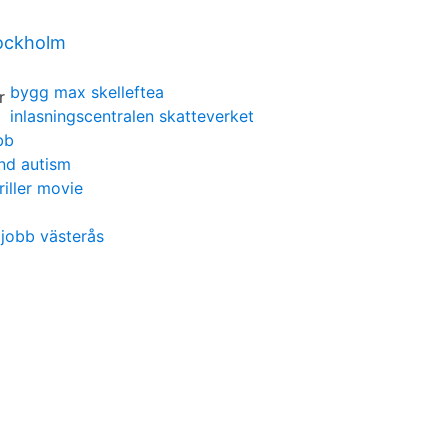
ockholm
bygg max skelleftea
inlasningscentralen skatteverket
bb
nd autism
riller movie
jobb västerås