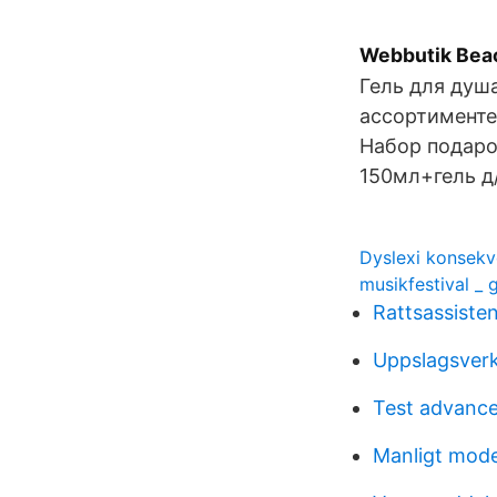
Webbutik Bea
Гель для душ
ассортименте 
Набор подаро
150мл+гель д
Dyslexi konsekv
musikfestival _ 
Rattsassiste
Uppslagsverk
Test advanc
Manligt mod