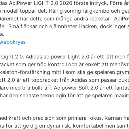
das AdiPower LIGHT 2.0 2020 första intryck. Förra år
 modell toppar det. Härlig somrig färgkombo och ge
 Däremot har detta som många andra racketar i AdiPo
el. Små fläckar och ojämnheter i lacken, dock inget
a.
g webbkryss
Light 2.0. Adidas adipower Light 2.0 är ett lätt men 
t racket som ger hög kontroll och är enkelt att manöv
keleton-förstärkning mitt i som ska ge spelaren grym 
oft 2.0 är ett toppracket från Adidas som passar duk
are med bra bollträff. Adipower Soft 2.0 är ett fanta
har den senaste teknologin för att ge spelaren maxi
med kraft och precision som primära fokus. Kärnan h
 för att ge dig en dynamisk, komfortabel men samti