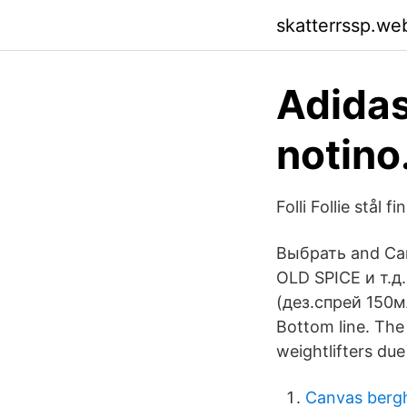
skatterrssp.we
Adida
notino
Folli Follie stål 
Выбрать and Car
OLD SPICE и т.д
(дез.спрей 150
Bottom line. The
weightlifters due
Canvas berg