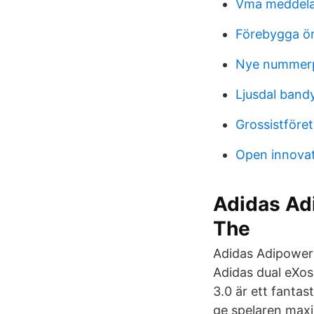
Vma meddel
Förebygga ö
Nye nummerpla
Ljusdal bandy
Grossistföre
Open innova
Adidas Ad
The
Adidas Adipower 
Adidas dual eXo
3.0 är ett fantas
ge spelaren maxi