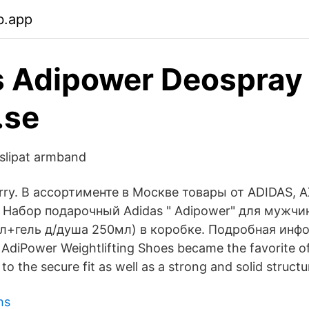
b.app
s Adipower Deospray
.se
finslipat armband
ry. В ассортименте в Москве товары от ADIDAS, AX
. Набор подарочный Adidas " Adipower" для мужчи
мл+гель д/душа 250мл) в коробке. Подробная ин
 AdiPower Weightlifting Shoes became the favorite 
 to the secure fit as well as a strong and solid structu
hs