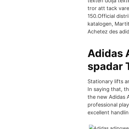
texten dölja texte
tror att tack va
150.Official dist
katalogen, Mart
Achetez des adid
Adidas 
spadar 
Stationary lifts 
In saying that, 
the new Adidas A
professional pla
excellent handli