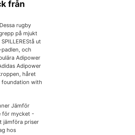
k från
.Dessa rugby
 grepp på mjukt
 SPILLEREStå ut
-padlen, och
pulära Adipower
 Adidas Adipower
kroppen, håret
 foundation with
unner Jämför
e för mycket -
 jämföra priser
ag hos