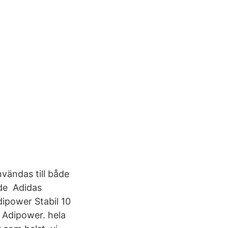
vändas till både
nde Adidas
dipower Stabil 10
s Adipower. hela