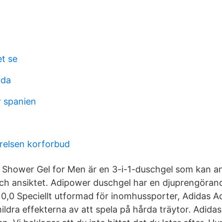
t se
rda
r spanien
relsen korforbud
Shower Gel for Men är en 3-i-1-duschgel som kan an
ch ansiktet. Adipower duschgel har en djuprengöra
10,0 Speciellt utformad för inomhussporter, Adidas A
ildra effekterna av att spela på hårda träytor. Adida