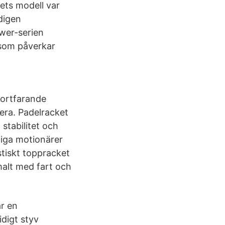
ets modell var
digen
wer-serien
 som påverkar
fortfarande
rera. Padelracket
stabilitet och
tiga motionärer
stiskt toppracket
malt med fart och
ar en
digt styv