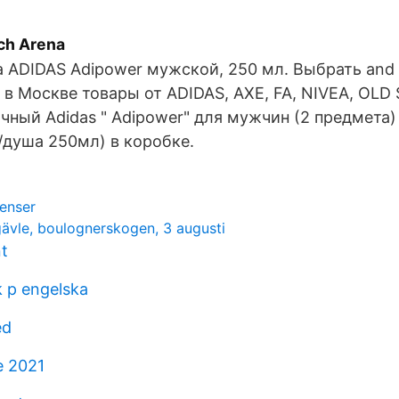
ch Arena
а ADIDAS Adipower мужской, 250 мл. Выбрать and 
в Москве товары от ADIDAS, AXE, FA, NIVEA, OLD S
чный Adidas " Adipower" для мужчин (2 предмета)
/душа 250мл) в коробке.
enser
gävle, boulognerskogen, 3 augusti
nt
 p engelska
ed
e 2021