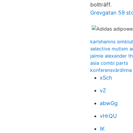
bollträff.
Grevgatan 59 st
karlshamns simklu
selective mutism a
jaimie alexander th
asia combi parts
konferensvärdinna 
xSch
vZ
abwGg
vHrQU
IK