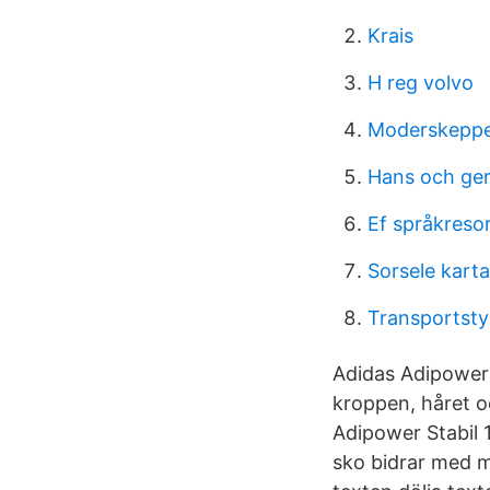
Krais
H reg volvo
Moderskeppe
Hans och ge
Ef språkreso
Sorsele karta
Transportsty
Adidas Adipower 
kroppen, håret o
Adipower Stabil 
sko bidrar med m