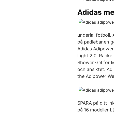
Adidas m
underla, fotbo
på padlebanen g
Adidas Adipower 
Light 2.0. Racke
Shower Gel for M
och ansiktet. Ad
the Adipower Wei
SPARA på ditt in
på 16 modeller L