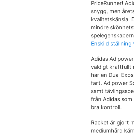
PriceRunner! Adi
snygg, men årets
kvalitetskänsla.
mindre skönhetsf
spelegenskapern
Enskild ställnin
Adidas Adipower 
väldigt kraftfull
har en Dual Exos
fart. Adipower S
samt tävlingsspel
från Adidas som 
bra kontroll.
Racket är gjort 
mediumhård kärna