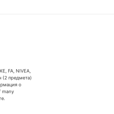
E, FA, NIVEA,
н (2 предмета)
формация о
of many
re.