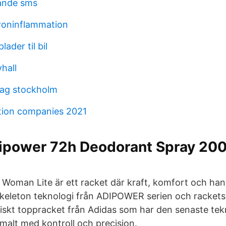
ande sms
roninflammation
der til bil
hall
tag stockholm
tion companies 2021
ipower 72h Deodorant Spray 20
Woman Lite är ett racket där kraft, komfort och han
skeleton teknologi från ADIPOWER serien och racket
tiskt toppracket från Adidas som har den senaste tek
malt med kontroll och precision.