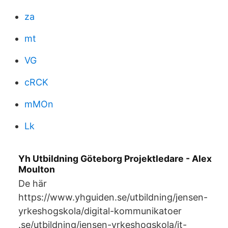
za
mt
VG
cRCK
mMOn
Lk
Yh Utbildning Göteborg Projektledare - Alex
Moulton
De här
https://www.yhguiden.se/utbildning/jensen-
yrkeshogskola/digital-kommunikatoer
.se/utbildning/jensen-yrkeshogskola/it-