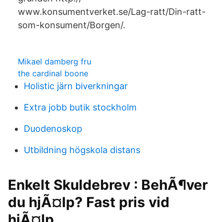
www.konsumentverket.se/Lag-ratt/Din-ratt-
som-konsument/Borgen/.
Mikael damberg fru
the cardinal boone
Holistic järn biverkningar
Extra jobb butik stockholm
Duodenoskop
Utbildning högskola distans
Enkelt Skuldebrev : BehÃ¶ver
du hjÃ¤lp? Fast pris vid
hjÃ¤lp