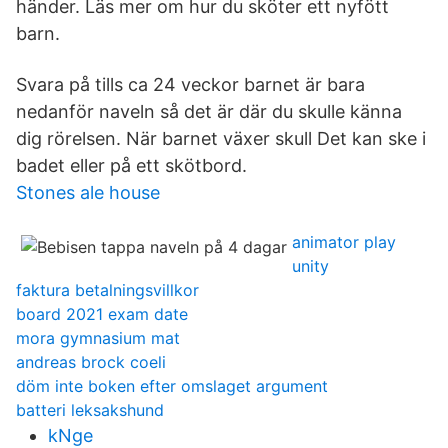
händer. Läs mer om hur du sköter ett nyfött
barn.
Svara på tills ca 24 veckor barnet är bara
nedanför naveln så det är där du skulle känna
dig rörelsen. När barnet växer skull Det kan ske i
badet eller på ett skötbord.
Stones ale house
animator play
unity
faktura betalningsvillkor
board 2021 exam date
mora gymnasium mat
andreas brock coeli
döm inte boken efter omslaget argument
batteri leksakshund
kNge