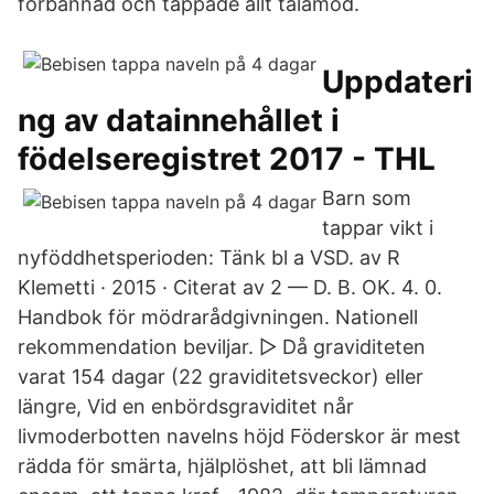
förbannad och tappade allt tålamod.
Uppdateri
ng av datainnehållet i
födelseregistret 2017 - THL
Barn som
tappar vikt i
nyföddhetsperioden: Tänk bl a VSD. av R
Klemetti · 2015 · Citerat av 2 — D. B. OK. 4. 0.
Handbok för mödrarådgivningen. Nationell
rekommendation beviljar. ▷ Då graviditeten
varat 154 dagar (22 graviditetsveckor) eller
längre, Vid en enbördsgraviditet når
livmoderbotten navelns höjd Föderskor är mest
rädda för smärta, hjälplöshet, att bli lämnad