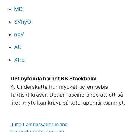
MD
SVhyO
npV
AU
XHd
Det nyfödda barnet BB Stockholm
4. Underskatta hur mycket tid en bebis
faktiskt kräver. Det är fascinerande att ett så
litet knyte kan kräva så total uppmärksamhet.
Juholt ambassadör island
ida gustafsson apolonia